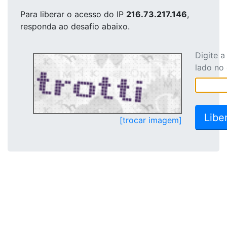
Para liberar o acesso
do IP
216.73.217.146
,
responda ao desafio abaixo.
Digite 
lado no
[trocar imagem]