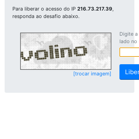
Para liberar o acesso
do IP
216.73.217.39
,
responda ao desafio abaixo.
Digite 
lado no
[trocar imagem]