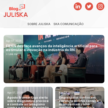
SOBRE JULISKA
SKA COMUNICAÇÃO
Ago 07, 2026
FIERN destaca avanços da inteligência artificial para
estimular a inovação na indústria do RN
+ Leia mais
Ago 07, 2026
Ago 03, 2026
Agosto Branco: Liga alerta
Empresários conhecem
sobre diagnóstico precoce
estrutura do DNA Center e
e combate ao tabagismo
acompanham como
contra o câncer de pulmão
inovação e inteligência