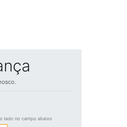
ança
nosco.
ao lado no campo abaixo