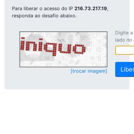
Para liberar o acesso
do IP
216.73.217.19
,
responda ao desafio abaixo.
Digite 
lado no
[trocar imagem]