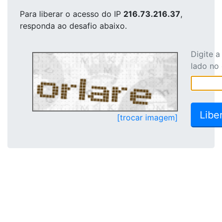
Para liberar o acesso
do IP
216.73.216.37
,
responda ao desafio abaixo.
Digite 
lado no
[trocar imagem]