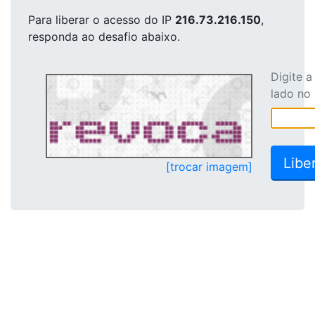
Para liberar o acesso
do IP
216.73.216.150
,
responda ao desafio abaixo.
Digite 
lado no
[trocar imagem]