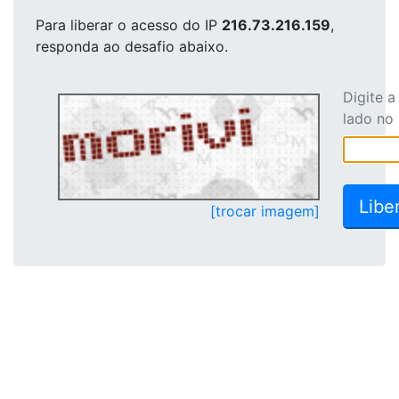
Para liberar o acesso
do IP
216.73.216.159
,
responda ao desafio abaixo.
Digite 
lado no
[trocar imagem]