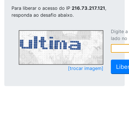
Para liberar o acesso
do IP
216.73.217.121
,
responda ao desafio abaixo.
Digite 
lado no
[trocar imagem]