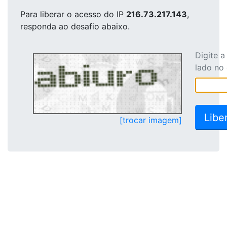
Para liberar o acesso
do IP
216.73.217.143
,
responda ao desafio abaixo.
Digite 
lado no
[trocar imagem]