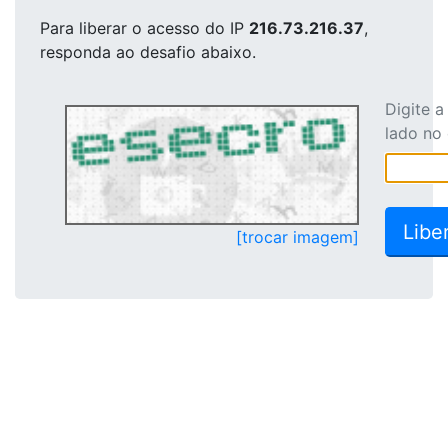
Para liberar o acesso
do IP
216.73.216.37
,
responda ao desafio abaixo.
Digite 
lado no
[trocar imagem]