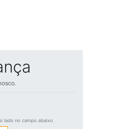
ança
nosco.
ao lado no campo abaixo