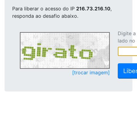
Para liberar o acesso
do IP
216.73.216.10
,
responda ao desafio abaixo.
Digite 
lado no
[trocar imagem]