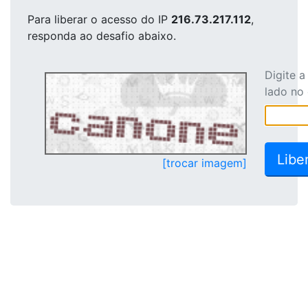
Para liberar o acesso
do IP
216.73.217.112
,
responda ao desafio abaixo.
Digite 
lado no
[trocar imagem]