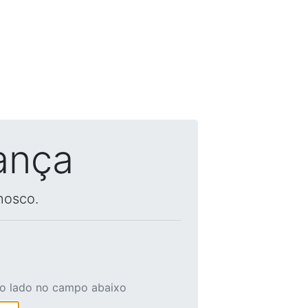
ança
nosco.
ao lado no campo abaixo