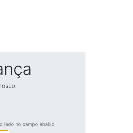
ança
nosco.
ao lado no campo abaixo