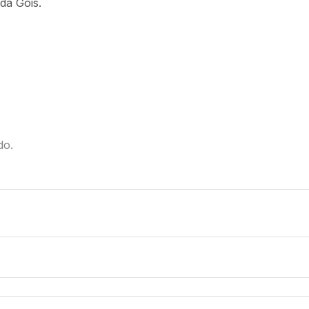
da Góis.
do.