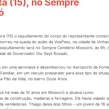
a (15), no Sempre
ó
ira (15) o sepultamento do corpo do representante comerc
morreu na queda do avião da VoePass, na cidade de Vinhe
. O sepultamento será no Sempre Cemitério Mossoró, às 9h, 
idade de Governador Dix-Sept Rosado.
lo em uma aeronave e desembarcou no Aeroporto de Forta
 Familiar, em um veiculo preparado para esse tipo de situa
ja Pão da Vida, no bairro Doze Anos.
ava há mais de 10 anos em Mossoró e atuava como
is de construção, madeiras e ferragens. Ele havia viajado 
e vendedores. Thiago deixa dois filhos – um jovem de 18 