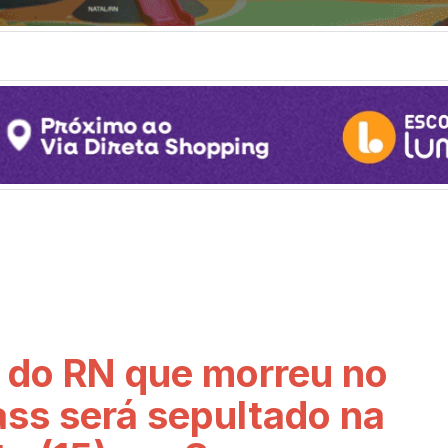
 do RN que morreu no
ss será sepultado na