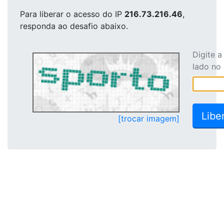
Para liberar o acesso
do IP
216.73.216.46
,
responda ao desafio abaixo.
Digite 
lado no
[trocar imagem]