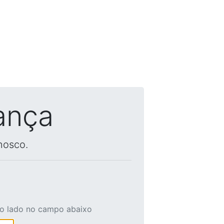
ança
nosco.
ao lado no campo abaixo