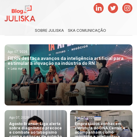
SOBRE JULISKA
SKA COMUNICAÇÃO
Ago 07, 2026
FIERN destaca avanços da inteligência artificial para
estimular a inovação na indústria do RN
+ Leia mais
Ago 07, 2026
Ago 03, 2026
Agosto Branco: Liga alerta
Empresários conhecem
sobre diagnóstico precoce
estrutura do DNA Center e
e combate ao tabagismo
acompanham como
contra o câncer de pulmão
inovação e inteligência