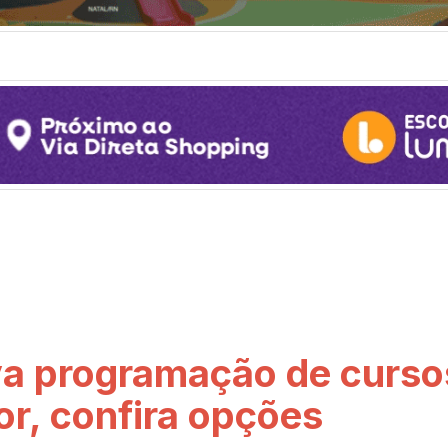
va programação de curso
ior, confira opções