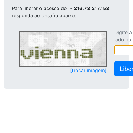
Para liberar o acesso
do IP
216.73.217.153
,
responda ao desafio abaixo.
Digite 
lado no
[trocar imagem]