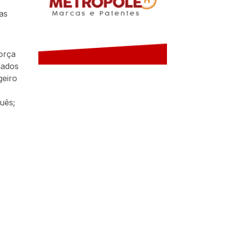
as
orça
nados
geiro
uês;