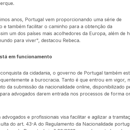
erque.
imos anos, Portugal vem proporcionando uma série de
o e também facilitar o caminho para a obtenção da
ssim um dos países mais acolhedores da Europa, além de h
mundo para viver", destacou Rebeca.
 está em funcionamento
 à conquista da cidadania, o governo de Portugal também es
equentemente a burocracia. Tanto é que entrou em vigor, n
o da submissão da nacionalidade online, disponibilizado p
o) para advogados darem entrada nos processos de forma on
advogados e profissionais visa facilitar e agilizar a tramita
sulta do art. 43-A do Regulamento da Nacionalidade portu