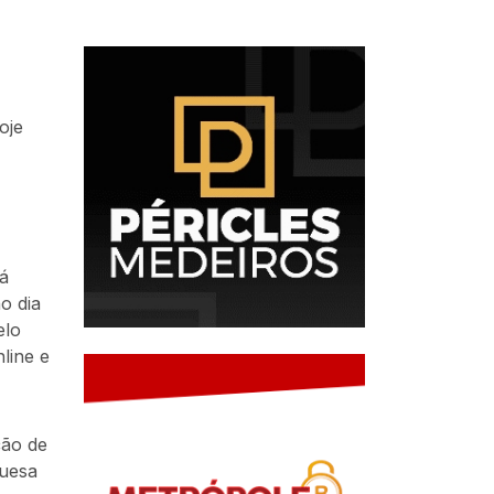
oje
tá
o dia
elo
line e
ção de
guesa