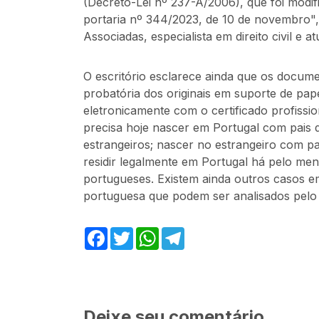
(Decreto-Lei nº 237-A/2006), que foi modi
portaria nº 344/2023, de 10 de novembro"
Associadas, especialista em direito civil e a
O escritório esclarece ainda que os docum
probatória dos originais em suporte de pap
eletronicamente com o certificado profissio
precisa hoje nascer em Portugal com pais 
estrangeiros; nascer no estrangeiro com p
residir legalmente em Portugal há pelo men
portugueses. Existem ainda outros casos em
portuguesa que podem ser analisados pel
Facebook
Twitter
WhatsApp
Telegram
Deixe seu comentário