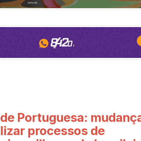
dade Portuguesa: mudanç
ilizar processos de