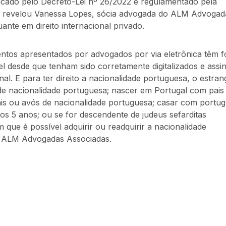
ficado pelo Decreto-Lei nº 26/2022 e regulamentado pela
, revelou Vanessa Lopes, sócia advogada do ALM Advogad
tuante em direito internacional privado.
entos apresentados por advogados por via eletrônica têm f
el desde que tenham sido corretamente digitalizados e assi
nal. E para ter direito a nacionalidade portuguesa, o estran
de nacionalidade portuguesa; nascer em Portugal com pais
ais ou avós de nacionalidade portuguesa; casar com portug
os 5 anos; ou se for descendente de judeus sefarditas
 que é possível adquirir ou readquirir a nacionalidade
o ALM Advogadas Associadas.