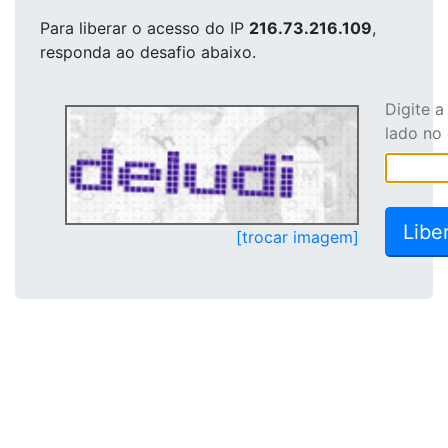
Para liberar o acesso
do IP
216.73.216.109
,
responda ao desafio abaixo.
Digite 
lado no
[trocar imagem]