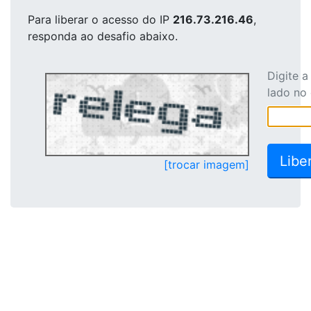
Para liberar o acesso
do IP
216.73.216.46
,
responda ao desafio abaixo.
Digite 
lado no
[trocar imagem]