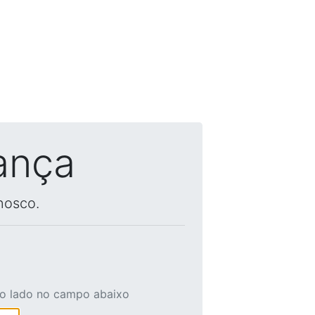
ança
nosco.
ao lado no campo abaixo