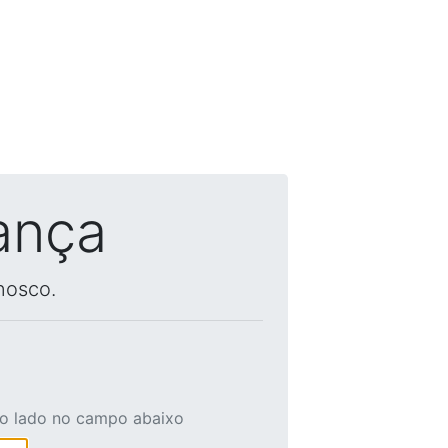
ança
nosco.
ao lado no campo abaixo