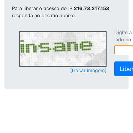
Para liberar o acesso
do IP
216.73.217.153
,
responda ao desafio abaixo.
Digite 
lado no
[trocar imagem]