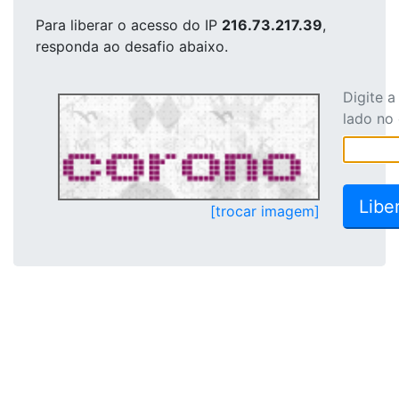
Para liberar o acesso
do IP
216.73.217.39
,
responda ao desafio abaixo.
Digite 
lado no
[trocar imagem]