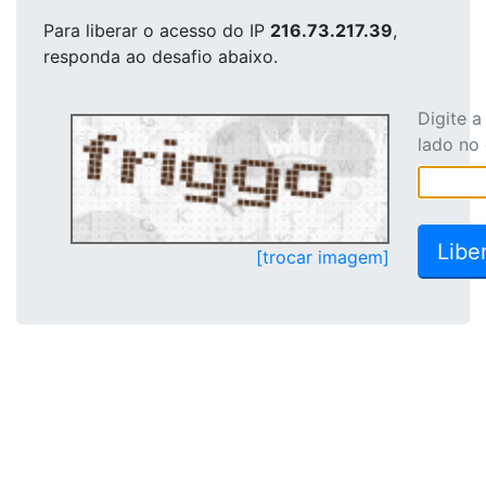
Para liberar o acesso
do IP
216.73.217.39
,
responda ao desafio abaixo.
Digite 
lado no
[trocar imagem]