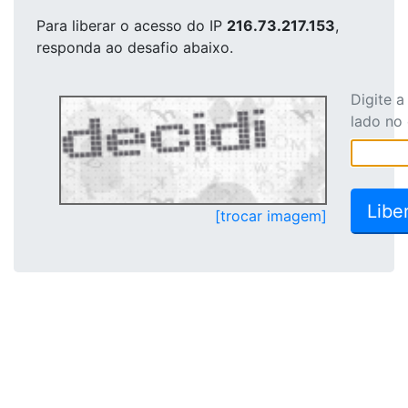
Para liberar o acesso
do IP
216.73.217.153
,
responda ao desafio abaixo.
Digite 
lado no
[trocar imagem]