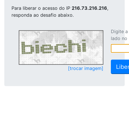
Para liberar o acesso
do IP
216.73.216.216
,
responda ao desafio abaixo.
Digite 
lado no
[trocar imagem]