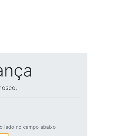
ança
nosco.
ao lado no campo abaixo