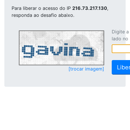
Para liberar o acesso
do IP
216.73.217.130
,
responda ao desafio abaixo.
Digite 
lado no
[trocar imagem]