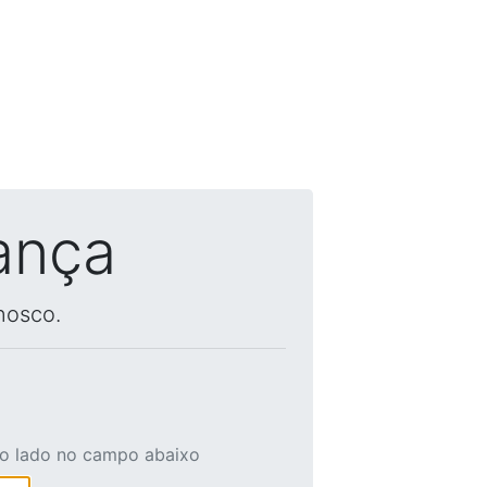
ança
nosco.
ao lado no campo abaixo