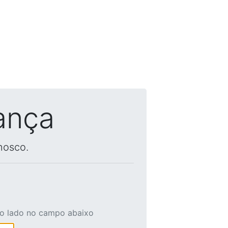
ança
nosco.
ao lado no campo abaixo