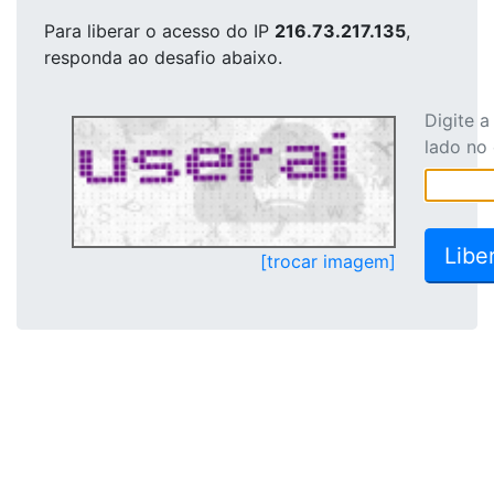
Para liberar o acesso
do IP
216.73.217.135
,
responda ao desafio abaixo.
Digite 
lado no
[trocar imagem]