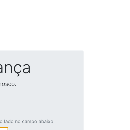
ança
nosco.
ao lado no campo abaixo