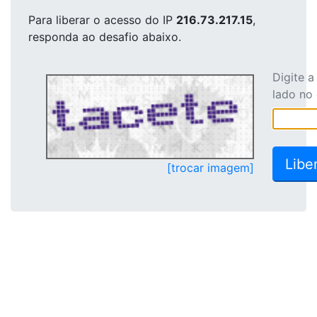
Para liberar o acesso
do IP
216.73.217.15
,
responda ao desafio abaixo.
Digite 
lado no
[trocar imagem]