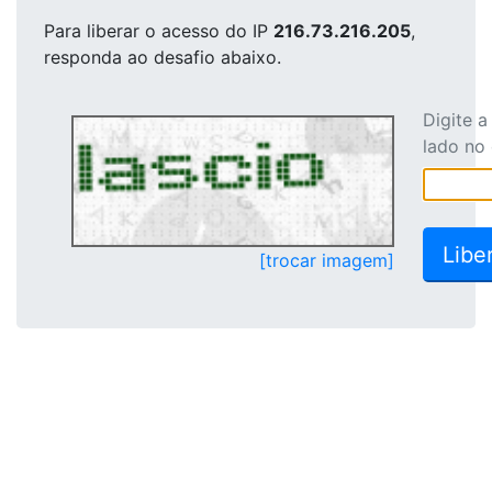
Para liberar o acesso
do IP
216.73.216.205
,
responda ao desafio abaixo.
Digite 
lado no
[trocar imagem]