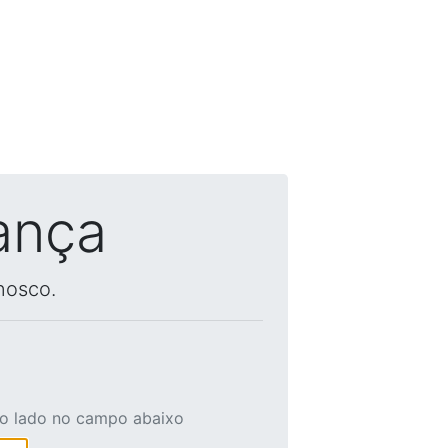
ança
nosco.
ao lado no campo abaixo