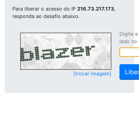
Para liberar o acesso
do IP
216.73.217.173
,
responda ao desafio abaixo.
Digite 
lado no
[trocar imagem]