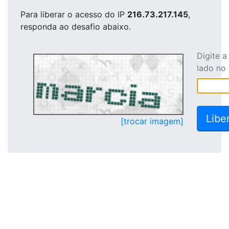
Para liberar o acesso
do IP
216.73.217.145
,
responda ao desafio abaixo.
Digite 
lado no
[trocar imagem]