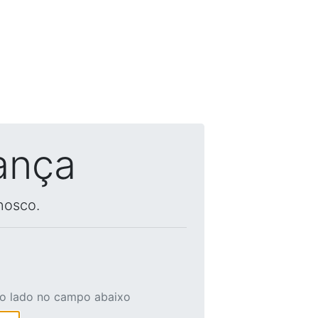
ança
nosco.
ao lado no campo abaixo