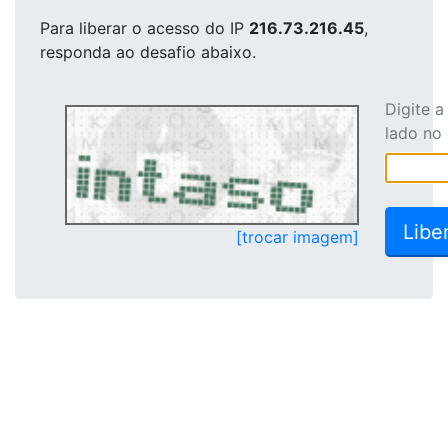
Para liberar o acesso
do IP
216.73.216.45
,
responda ao desafio abaixo.
Digite 
lado no
[trocar imagem]