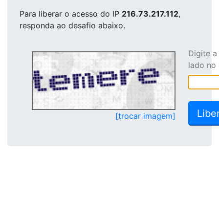
Para liberar o acesso
do IP
216.73.217.112
,
responda ao desafio abaixo.
Digite 
lado no
[trocar imagem]