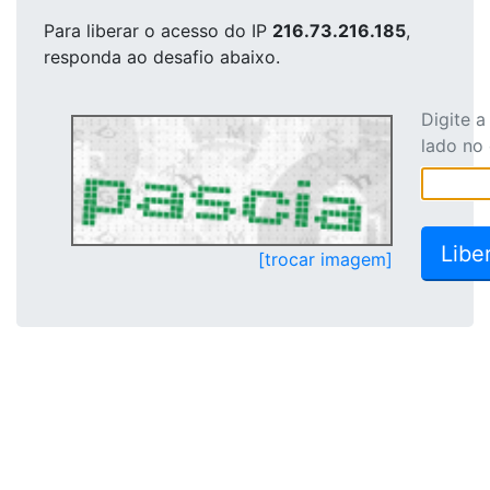
Para liberar o acesso
do IP
216.73.216.185
,
responda ao desafio abaixo.
Digite 
lado no
[trocar imagem]